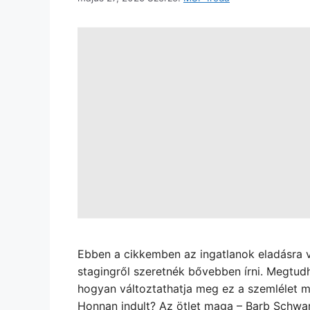
Ebben a cikkemben az ingatlanok eladásra v
stagingről szeretnék bővebben írni. Megtudh
hogyan változtathatja meg ez a szemlélet mi
Honnan indult? Az ötlet maga – Barb Schwarz