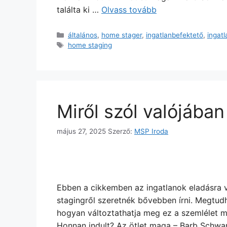
találta ki …
Olvass tovább
általános
,
home stager
,
ingatlanbefektető
,
ingat
home staging
Miről szól valójába
május 27, 2025
Szerző:
MSP Iroda
Ebben a cikkemben az ingatlanok eladásra v
stagingről szeretnék bővebben írni. Megtudh
hogyan változtathatja meg ez a szemlélet mi
Honnan indult? Az ötlet maga – Barb Schwarz