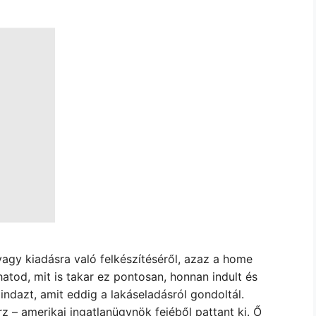
agy kiadásra való felkészítéséről, azaz a home
atod, mit is takar ez pontosan, honnan indult és
ndazt, amit eddig a lakáseladásról gondoltál.
 – amerikai ingatlanügynök fejéből pattant ki. Ő