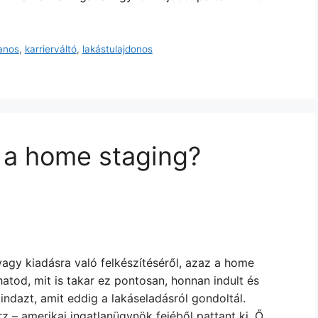
lanos
,
karrierváltó
,
lakástulajdonos
n a home staging?
agy kiadásra való felkészítéséről, azaz a home
atod, mit is takar ez pontosan, honnan indult és
ndazt, amit eddig a lakáseladásról gondoltál.
 – amerikai ingatlanügynök fejéből pattant ki. Ő