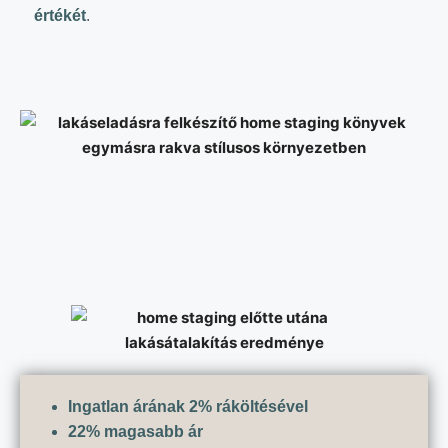
értékét
.
Ingatlan árának 2% ráköltésével
22% magasabb ár