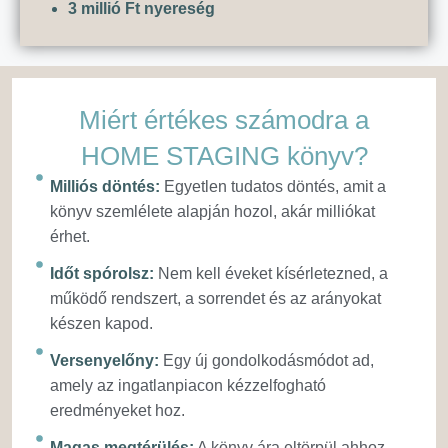
3 millió Ft nyereség
Miért értékes számodra a
HOME STAGING könyv?
Milliós döntés:
Egyetlen tudatos döntés, amit a
könyv szemlélete alapján hozol, akár milliókat
érhet.
Időt spórolsz:
Nem kell éveket kísérletezned, a
működő rendszert, a sorrendet és az arányokat
készen kapod.
Versenyelőny:
Egy új gondolkodásmódot ad,
amely az ingatlanpiacon kézzelfogható
eredményeket hoz.
Magas megtérülés:
A könyv ára eltörpül ahhoz