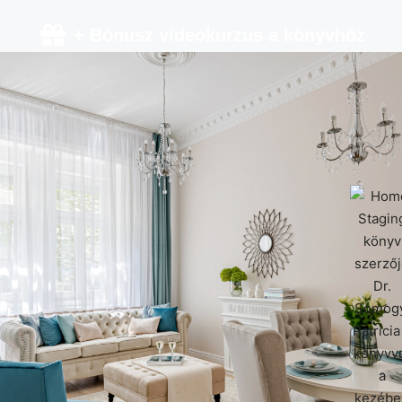
+ Bónusz videokurzus a könyvhöz