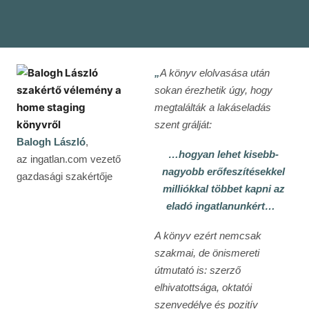
„
A könyv elolvasása után
sokan érezhetik úgy, hogy
megtalálták a lakáseladás
szent grálját:
Balogh László
,
…hogyan lehet kisebb-
az ingatlan.com vezető
nagyobb erőfeszítésekkel
gazdasági szakértője
milliókkal többet kapni az
eladó ingatlanunkért…
A könyv ezért nemcsak
szakmai, de önismereti
útmutató is: szerző
elhivatottsága, oktatói
szenvedélye és pozitív