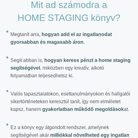
Mit ad számodra a
HOME STAGING könyv?
Megtanít arra,
hogyan add el az ingatlanodat
gyorsabban és magasabb áron
.
Segít abban is,
hogyan keress pénzt a home staging
segítségével
, miközben egy kreatív, alkotó
folyamatban teljesedhetsz ki.
Valós tapasztalatokon, esettanulmányokon és hallgatói
sikertörténeteken keresztül tanít, így nem elméletet
kapsz, hanem
gyakorlatban működő megoldások
at.
Ez a könyv egy átgondolt rendszer, amelynek
segítségével akár
milliókkal növelheted egy ingatlan